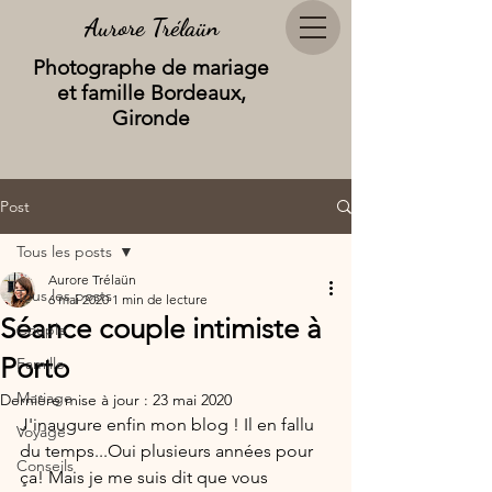
Aurore Trélaün
Photographe de mariage
et famille Bordeaux,
Gironde
Post
Tous les posts
Aurore Trélaün
Tous les posts
6 mai 2020
1 min de lecture
Séance couple intimiste à
Couple
Porto
Famille
Mariage
Dernière mise à jour :
23 mai 2020
J'inaugure enfin mon blog ! Il en fallu 
Voyage
du temps...Oui plusieurs années pour 
Conseils
ça! Mais je me suis dit que vous 