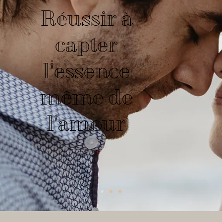
Réussir à
capter
l'essence
même de
l'amour