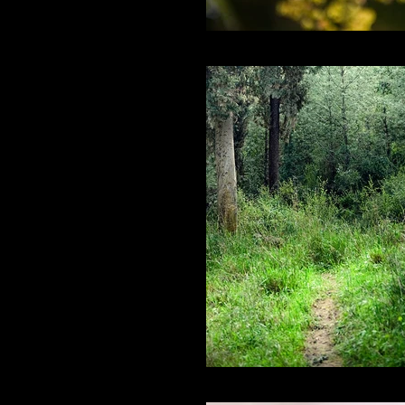
I'm a title
I'm a title