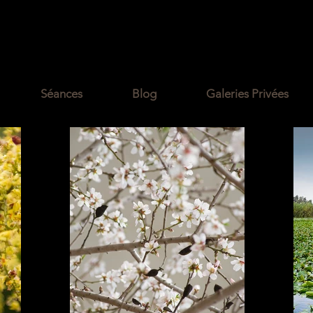
Aurore Trélaün
graphe de mariage et famille Bordeaux, G
Séances
Blog
Galeries Privées
le. Click here to e