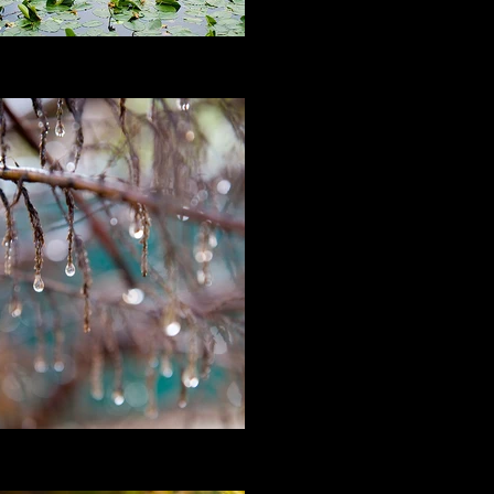
I'm a title
I'm a title