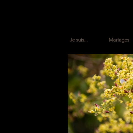
Photo
Je suis...
Mariages
I'm a tit