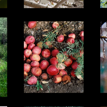
I'm a title
I'm a title